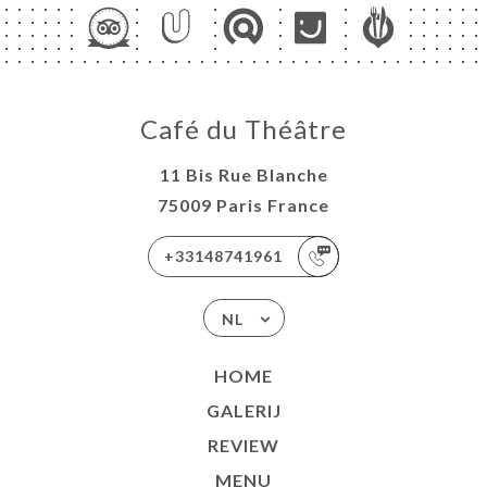
NU
ELLE
TACT
Café du Théâtre
11 Bis Rue Blanche
75009 Paris France
+33148741961
NL
HOME
GALERIJ
REVIEW
MENU