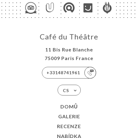
ELLE
TAKT
Café du Théâtre
11 Bis Rue Blanche
75009 Paris France
+33148741961
CS
DOMŮ
GALERIE
RECENZE
NABÍDKA