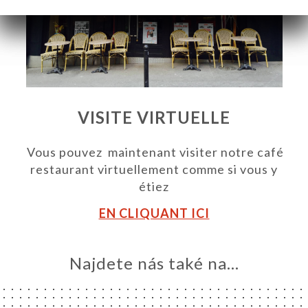
VISITE VIRTUELLE
Vous pouvez maintenant visiter notre café
restaurant virtuellement comme si vous y
étiez
EN CLIQUANT ICI
MŮ
VOVAT
Najdete nás také na...
ERIE
ENZE
ÍDKA