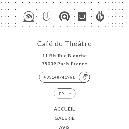
RTE
E
UELLE
TACT
Café du Théâtre
11 Bis Rue Blanche
75009 Paris France
+33148741961
FR
ACCUEIL
GALERIE
AVIS