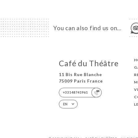
You can also find us on…
H
Café du Théâtre
G
11 Bis Rue Blanche
R
75009 Paris France
M
V
+33148741961
C
L
EN