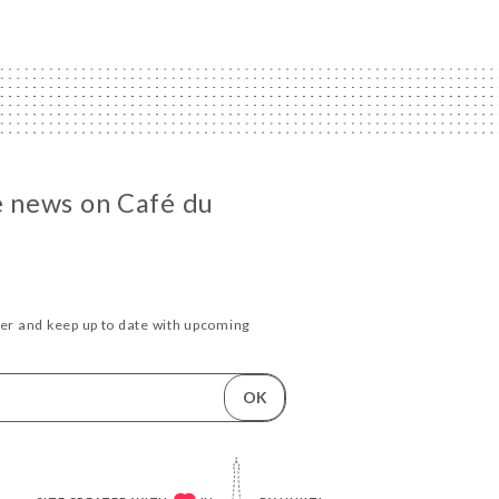
he news on Café du
ter and keep up to date with upcoming
.
OK