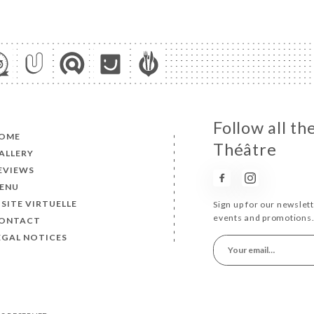
Follow all t
OME
Théâtre
ALLERY
EVIEWS
ENU
ISITE VIRTUELLE
Sign up for our newslet
events and promotions
ONTACT
EGAL NOTICES