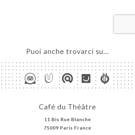
LE
NOTA
ERIA
SIONE
NU
Puoi anche trovarci su…
ELLE
ATTO
Café du Théâtre
11 Bis Rue Blanche
75009 Paris France