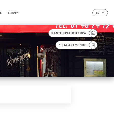
LE
ΕΠΑΦΉ
EL
ΚΆΝΤΕ ΚΡΆΤΗΣΗ ΤΏΡΑ
ΛΊΣΤΑ ΑΝΑΜΟΝΉΣ