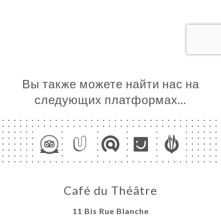
ЦА
ИРОВАТЬ
ЕРЕЯ
ЫВЫ
НЮ
Вы также можете найти нас на
IRTUELLE
следующих платформах…
ЬСЯ С
Café du Théâtre
11 Bis Rue Blanche