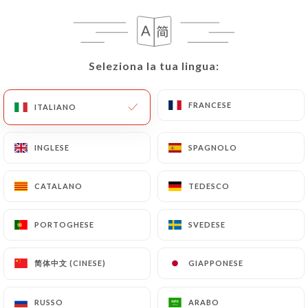
Seleziona la tua lingua:
Seleziona la tua lingua:
Café du Théâtre
FRANCESE
FRANCESE
ITALIANO
ITALIANO
INGLESE
INGLESE
SPAGNOLO
SPAGNOLO
RECENSIONE 427
CAFÉ-BAR-BRASSERIE
CATALANO
CATALANO
TEDESCO
TEDESCO
11 Bis Rue Blanche
75009 Paris France
PORTOGHESE
PORTOGHESE
SVEDESE
SVEDESE
简体中文 (CINESE)
简体中文 (CINESE)
GIAPPONESE
GIAPPONESE
Chi siamo?
RUSSO
RUSSO
ARABO
ARABO