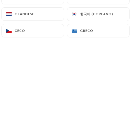
한국어 (COREANO)
한국어 (COREANO)
OLANDESE
OLANDESE
A la croisée des chemins entre le
théâtre de paris, la grande comédie et
CECO
CECO
GRECO
GRECO
Mogador le café du Théâtre restaurant
à Paris 9 75009 porte bien son nom ! Il
vous accueille tous les midis et tous les
soirs avant ou après le théâtre autour
d'une cuisine traditionnelle dans une
ambiance chaleureuse.
----------------------------------------------
Ouvert le dimanche si un spectacle au
théâtre de Paris est programmé
----------------------------------------------