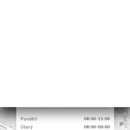
MŮ
VOVAT
ERIE
ENZE
ÍDKA
ELLE
TAKT
11 Bis Rue Blanche
75009 Paris France
Pondělí
08:00-15:00
Úterý
08:00-00:00