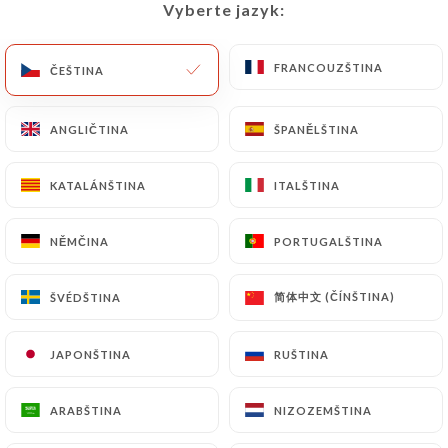
Vyberte jazyk:
Vyberte jazyk:
CS
NABÍDKA
FRANCOUZŠTINA
FRANCOUZŠTINA
ČEŠTINA
ČEŠTINA
ANGLIČTINA
ANGLIČTINA
ŠPANĚLŠTINA
ŠPANĚLŠTINA
/
DOMŮ
KONTAKT
KATALÁNŠTINA
KATALÁNŠTINA
ITALŠTINA
ITALŠTINA
Kontakt
NĚMČINA
NĚMČINA
PORTUGALŠTINA
PORTUGALŠTINA
简体中文 (ČÍNŠTINA)
简体中文 (ČÍNŠTINA)
ŠVÉDŠTINA
ŠVÉDŠTINA
JAPONŠTINA
JAPONŠTINA
RUŠTINA
RUŠTINA
Café du Théâtre
ARABŠTINA
ARABŠTINA
NIZOZEMŠTINA
NIZOZEMŠTINA