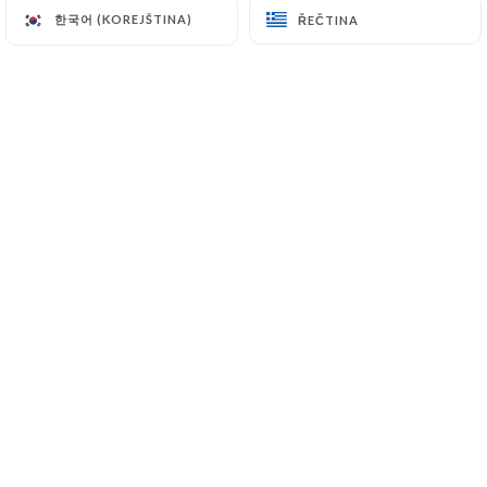
한국어 (KOREJŠTINA)
한국어 (KOREJŠTINA)
ŘEČTINA
ŘEČTINA
11 Bis Rue Blanche
75009 Paris France
+33148741961
Jméno
E-mail
Telefonní číslo