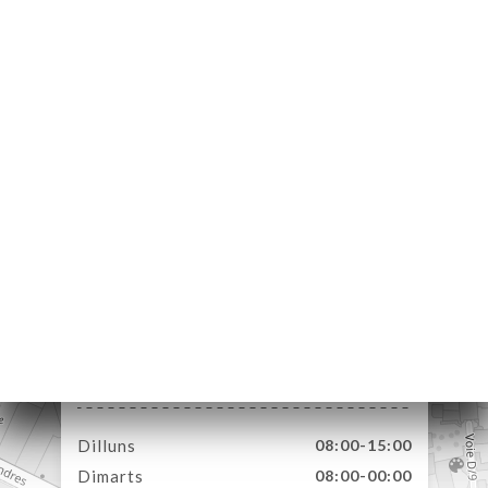
ICI
RVAR
ERIA
ENYES
RTA
E
ELLE
ACTAR
11 Bis Rue Blanche
75009 Paris France
Dilluns
08:00-15:00
Dimarts
08:00-00:00