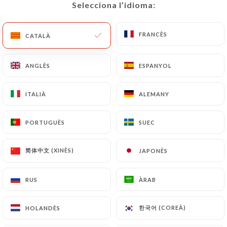
Selecciona l’idioma:
Selecciona l’idioma:
CA
MENÚ
FRANCÈS
FRANCÈS
CATALÀ
CATALÀ
ANGLÈS
ANGLÈS
ESPANYOL
ESPANYOL
/
INICI
CONTACTAR
ITALIÀ
ITALIÀ
ALEMANY
ALEMANY
Contactar
PORTUGUÈS
PORTUGUÈS
SUEC
SUEC
简体中文 (XINÈS)
简体中文 (XINÈS)
JAPONÈS
JAPONÈS
RUS
RUS
ÀRAB
ÀRAB
Café du Théâtre
한국어 (COREÀ)
한국어 (COREÀ)
HOLANDÈS
HOLANDÈS