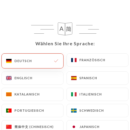
Wählen Sie Ihre Sprache:
Wählen Sie Ihre Sprache:
FRANZÖSISCH
FRANZÖSISCH
DEUTSCH
DEUTSCH
ENGLISCH
ENGLISCH
SPANISCH
SPANISCH
KATALANISCH
KATALANISCH
ITALIENISCH
ITALIENISCH
PORTUGIESISCH
PORTUGIESISCH
SCHWEDISCH
SCHWEDISCH
简体中文 (CHINESISCH)
简体中文 (CHINESISCH)
JAPANISCH
JAPANISCH