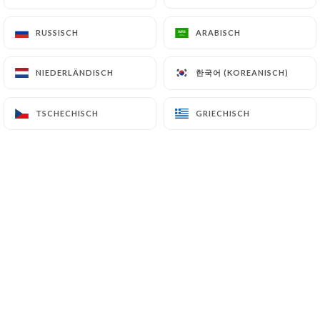
RUSSISCH
RUSSISCH
ARABISCH
ARABISCH
한국어 (KOREANISCH)
한국어 (KOREANISCH)
NIEDERLÄNDISCH
NIEDERLÄNDISCH
TSCHECHISCH
TSCHECHISCH
GRIECHISCH
GRIECHISCH